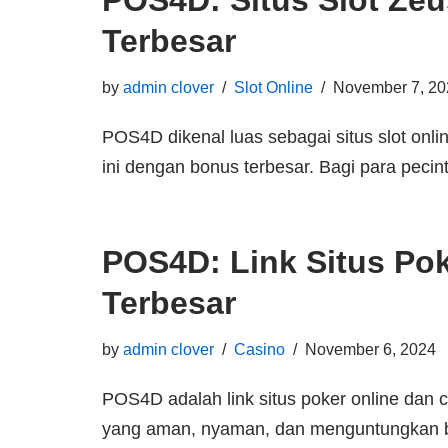
POS4D: Situs Slot Zeu
Terbesar
by
admin clover
Slot Online
November 7, 20
POS4D dikenal luas sebagai situs slot onl
ini dengan bonus terbesar. Bagi para pecin
POS4D: Link Situs Pok
Terbesar
by
admin clover
Casino
November 6, 2024
POS4D adalah link situs poker online dan 
yang aman, nyaman, dan menguntungkan bag