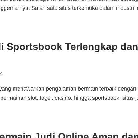
gemarnya. Salah satu situs terkemuka dalam industri i
di Sportsbook Terlengkap da
24
a yang menawarkan pengalaman bermain terbaik dengan 
ermainan slot, togel, casino, hingga sportsbook, situs ju
ermain Judi Online Aman da