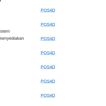
POS4D
POS4D
istem
a menyediakan
POS4D
POS4D
POS4D
POS4D
POS4D