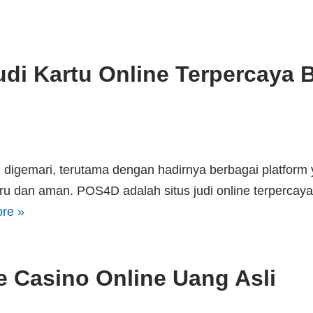
udi Kartu Online Terpercaya
n digemari, terutama dengan hadirnya berbagai platform
 dan aman. POS4D adalah situs judi online terpercay
re »
e Casino Online Uang Asli