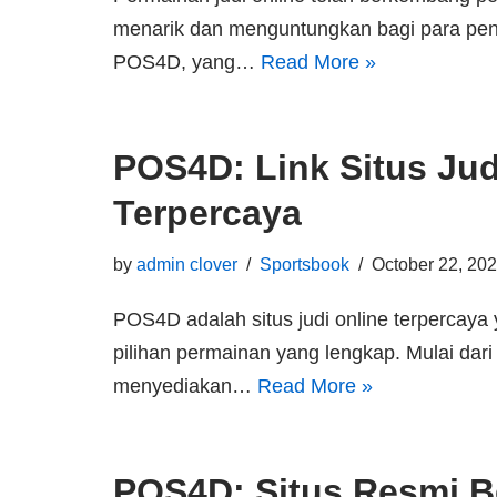
menarik dan menguntungkan bagi para peng
POS4D, yang…
Read More »
POS4D: Link Situs Ju
Terpercaya
by
admin clover
Sportsbook
October 22, 20
POS4D adalah situs judi online terpercay
pilihan permainan yang lengkap. Mulai dari p
menyediakan…
Read More »
POS4D: Situs Resmi B