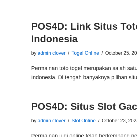
POS4D: Link Situs Tot
Indonesia
by
admin clover
Togel Online
October 25, 2
Permainan toto togel merupakan salah satu
Indonesia. Di tengah banyaknya pilihan sit
POS4D: Situs Slot Gac
by
admin clover
Slot Online
October 23, 202
Permainan judi online telah berkembang p