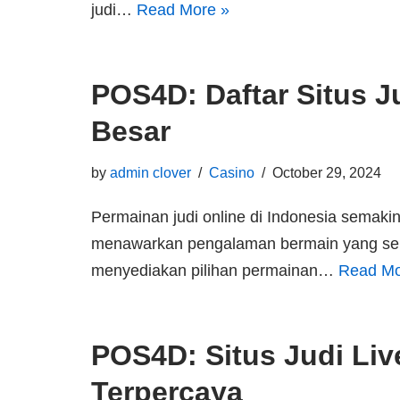
judi…
Read More »
POS4D: Daftar Situs J
Besar
by
admin clover
Casino
October 29, 2024
Permainan judi online di Indonesia semaki
menawarkan pengalaman bermain yang seru
menyediakan pilihan permainan…
Read Mo
POS4D: Situs Judi Liv
Terpercaya