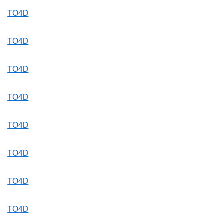
TO4D
TO4D
TO4D
TO4D
TO4D
TO4D
TO4D
TO4D