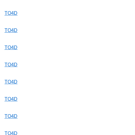
TO4D
TO4D
TO4D
TO4D
TO4D
TO4D
TO4D
TO4D