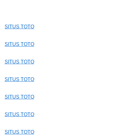
SITUS TOTO
SITUS TOTO
SITUS TOTO
SITUS TOTO
SITUS TOTO
SITUS TOTO
SITUS TOTO