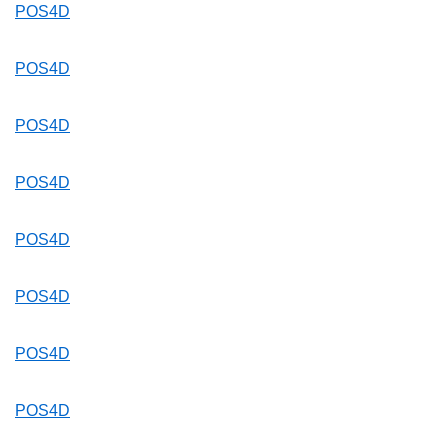
POS4D
POS4D
POS4D
POS4D
POS4D
POS4D
POS4D
POS4D