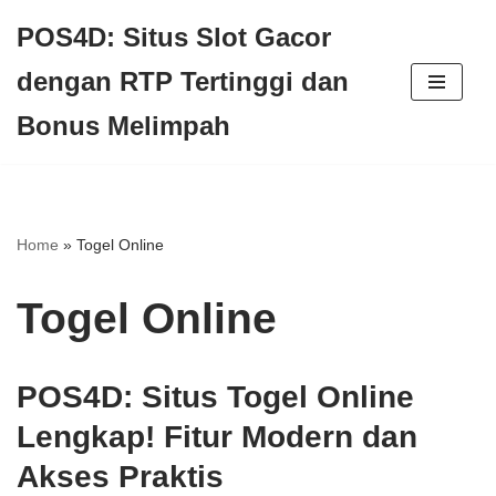
POS4D: Situs Slot Gacor
Skip
dengan RTP Tertinggi dan
to
Bonus Melimpah
content
Home
»
Togel Online
Togel Online
POS4D: Situs Togel Online
Lengkap! Fitur Modern dan
Akses Praktis