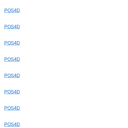
POS4D
POS4D
POS4D
POS4D
POS4D
POS4D
POS4D
POS4D