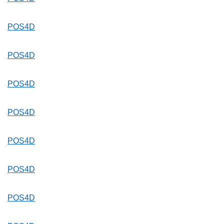
POS4D
POS4D
POS4D
POS4D
POS4D
POS4D
POS4D