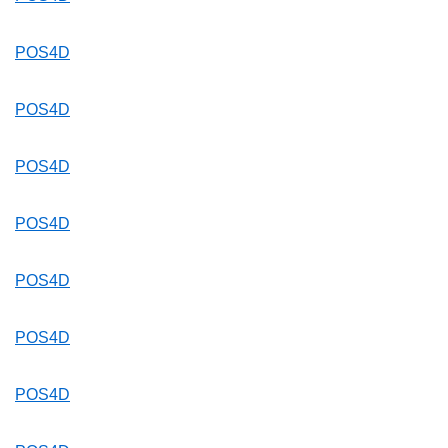
POS4D
POS4D
POS4D
POS4D
POS4D
POS4D
POS4D