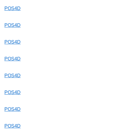
POS4D
POS4D
POS4D
POS4D
POS4D
POS4D
POS4D
POS4D