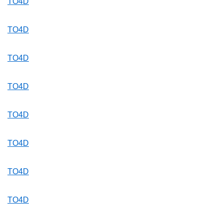
TO4D
TO4D
TO4D
TO4D
TO4D
TO4D
TO4D
TO4D