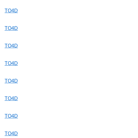
TO4D
TO4D
TO4D
TO4D
TO4D
TO4D
TO4D
TO4D