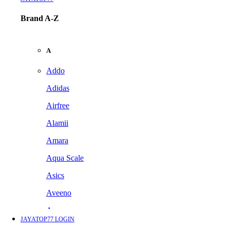
Brand A-Z
A
Addo
Adidas
Airfree
Alamii
Amara
Aqua Scale
Asics
Aveeno
Awan
JAYATOP77 LOGIN
Azetabio