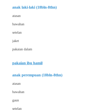
anak laki-laki (18bln-8thn)
C
atasan
Cetaphil
bawahan
Chicco
setelan
Childlife
jaket
Clevamama
pakaian dalam
Cocolatte
Cottonseeds
pakaian ibu hamil
Cozy N Safe
anak perempuan (18bln-8thn)
Crane
atasan
Cybex
bawahan
D
gaun
Dae Organics
setelan