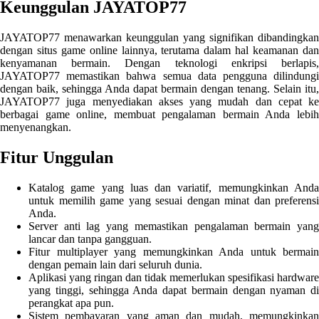
Keunggulan JAYATOP77
Starbooks
Stick-O
JAYATOP77 menawarkan keunggulan yang signifikan dibandingkan
dengan situs game online lainnya, terutama dalam hal keamanan dan
Stokke
kenyamanan bermain. Dengan teknologi enkripsi berlapis,
JAYATOP77 memastikan bahwa semua data pengguna dilindungi
Sudocrem
dengan baik, sehingga Anda dapat bermain dengan tenang. Selain itu,
JAYATOP77 juga menyediakan akses yang mudah dan cepat ke
Sumimo
berbagai game online, membuat pengalaman bermain Anda lebih
menyenangkan.
Sunnylife
Fitur Unggulan
Sun-Staches
Swimava
Katalog game yang luas dan variatif, memungkinkan Anda
untuk memilih game yang sesuai dengan minat dan preferensi
T
Anda.
Server anti lag yang memastikan pengalaman bermain yang
Tommee Tippee
lancar dan tanpa gangguan.
Fitur multiplayer yang memungkinkan Anda untuk bermain
Trunki
dengan pemain lain dari seluruh dunia.
Aplikasi yang ringan dan tidak memerlukan spesifikasi hardware
Tutti Bambini
yang tinggi, sehingga Anda dapat bermain dengan nyaman di
perangkat apa pun.
Twistshake
Sistem pembayaran yang aman dan mudah, memungkinkan