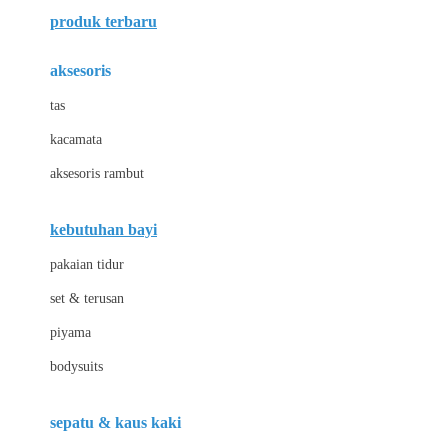
produk terbaru
B
aksesoris
Baabaasheepz
tas
Babiators
kacamata
Baby Dove
aksesoris rambut
Baby Jogger
Baby Rovega
kebutuhan bayi
Babybee
pakaian tidur
Banana Boat
set & terusan
Banz
piyama
Barbie
bodysuits
Beaba
Beauty Barn
sepatu & kaus kaki