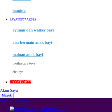
Momami
handuk
Mothercare
JAYATOP77 AKSES
Mustela
ayunan dan walker bayi
My Buddy Tag
My K
alas bermain anak bayi
N
mainan anak bayi
Naif
mothercare toys
Nike
elc toys
Nordic Natural
JAYATOP77
Nuby
Akun Saya
Nuna
Masuk
lewati ke Konten
O
download apps