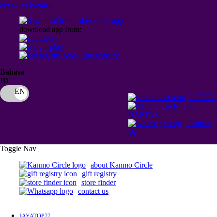
lewati ke Konten
download apps
download app from:
gift registry
Bahasa
ID
LOGIN
DAFTAR
Contact
Us
Toggle Nav
about Kanmo Circle
gift registry
store finder
contact us
JAYATOP77