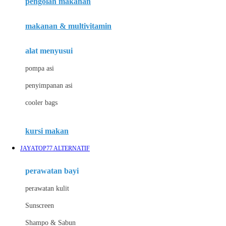
pengolah makanan
Joolz
Jujube
makanan & multivitamin
K
alat menyusui
Kiddycuts
pompa asi
Kumon
penyimpanan asi
L
cooler bags
Leapfrog
kursi makan
Leclerc
JAYATOP77 ALTERNATIF
Lee Vierra
Lillebaby
perawatan bayi
Little Bird Told Me
perawatan kulit
Little Miss Janis
Sunscreen
London Taxi
Shampo & Sabun