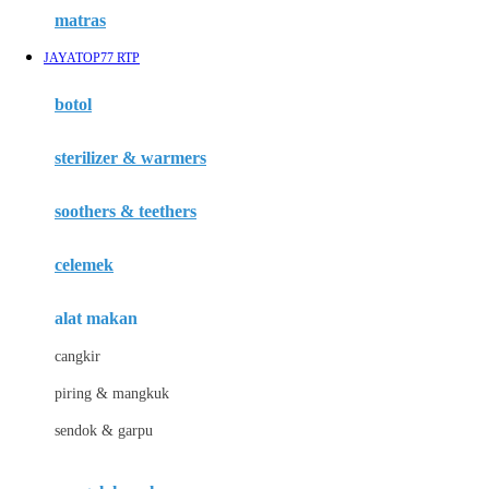
Hauck
matras
Havaianas
JAYATOP77 RTP
Hegen
botol
Hot Wheels
sterilizer & warmers
Hybrid
soothers & teethers
I
Inlacta DHA
celemek
Interlac
alat makan
Ivenet
cangkir
J
piring & mangkuk
Jack N Jill
sendok & garpu
Joie