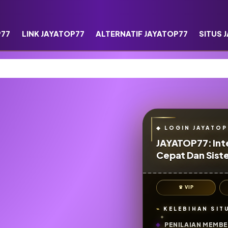
P77
LINK JAYATOP77
ALTERNATIF JAYATOP77
SITUS 
JAYATOP77: Inte
Cepat Dan Sis
♛ VIP
KELEBIHAN SIT
PENILAIAN MEMB