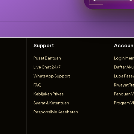
Support
Accoun
Pusat Bantuan
Login Mem
Live Chat 24/7
Daftar Aku
WhatsApp Support
Lupa Pass
FAQ
Riwayat Tr
Kebijakan Privasi
Panduan Ve
Syarat & Ketentuan
Program V
Responsible Kesehatan