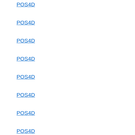
POS4D
POS4D
POS4D
POS4D
POS4D
POS4D
POS4D
POS4D