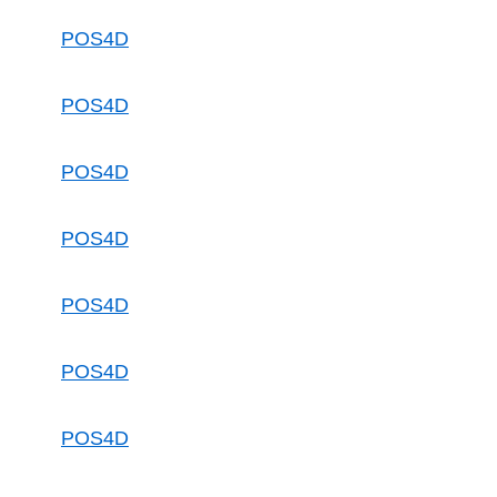
POS4D
POS4D
POS4D
POS4D
POS4D
POS4D
POS4D