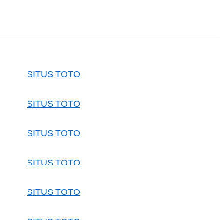
SITUS TOTO
SITUS TOTO
SITUS TOTO
SITUS TOTO
SITUS TOTO