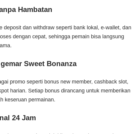
 Tanpa Hambatan
eposit dan withdraw seperti bank lokal, e-wallet, dan
proses dengan cepat, sehingga pemain bisa langsung
lama.
ggemar Sweet Bonanza
ai promo seperti bonus new member, cashback slot,
kpot harian. Setiap bonus dirancang untuk memberikan
h keseruan permainan.
nal 24 Jam