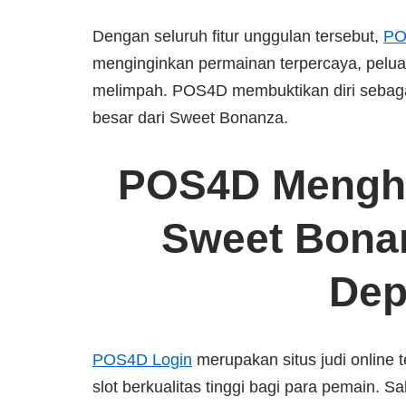
Dengan seluruh fitur unggulan tersebut,
PO
menginginkan permainan terpercaya, peluan
melimpah. POS4D membuktikan diri sebagai
besar dari Sweet Bonanza.
POS4D Mengha
Sweet Bonan
Dep
POS4D Login
merupakan situs judi online 
slot berkualitas tinggi bagi para pemain. S