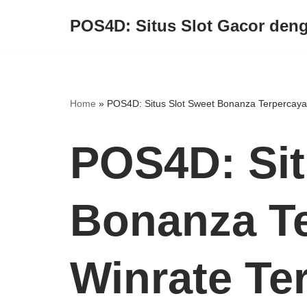
POS4D: Situs Slot Gacor den
Skip
to
content
Home
»
POS4D: Situs Slot Sweet Bonanza Terpercaya 
POS4D: Sit
Bonanza T
Winrate Ter