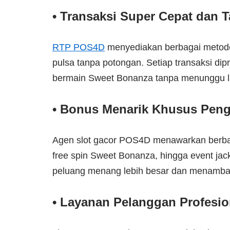
• Transaksi Super Cepat dan
RTP POS4D
menyediakan berbagai metode d
pulsa tanpa potongan. Setiap transaksi di
bermain Sweet Bonanza tanpa menunggu 
• Bonus Menarik Khusus Pen
Agen slot gacor POS4D menawarkan berbag
free spin Sweet Bonanza, hingga event jac
peluang menang lebih besar dan menamba
• Layanan Pelanggan Profesio