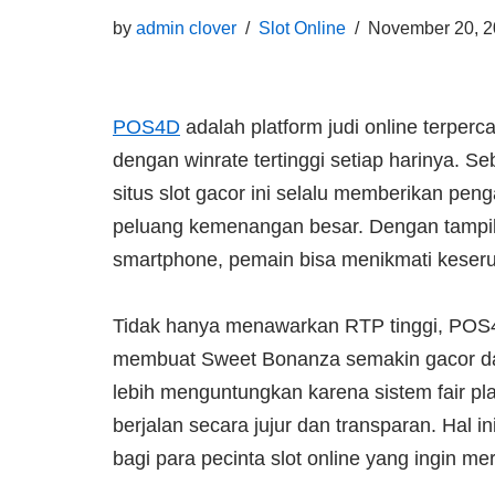
by
admin clover
Slot Online
November 20, 
POS4D
adalah platform judi online terpe
dengan winrate tertinggi setiap harinya. Seb
situs slot gacor ini selalu memberikan p
peluang kemenangan besar. Dengan tampil
smartphone, pemain bisa menikmati keser
Tidak hanya menawarkan RTP tinggi, POS4
membuat Sweet Bonanza semakin gacor dan
lebih menguntungkan karena sistem fair pl
berjalan secara jujur dan transparan. Hal
bagi para pecinta slot online yang ingin m