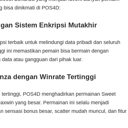
g bisa dinikmati di POS4D:
gan Sistem Enkripsi Mutakhir
psi terbaik untuk melindungi data pribadi dan seluruh
nggi ini memastikan pemain bisa bermain dengan
 data atau gangguan dari pihak luar.
nza dengan Winrate Tertinggi
te tertinggi, POS4D menghadirkan permainan Sweet
xwin yang besar. Permainan ini selalu menjadi
 sensasi bonus besar, scatter mudah muncul, dan fitur