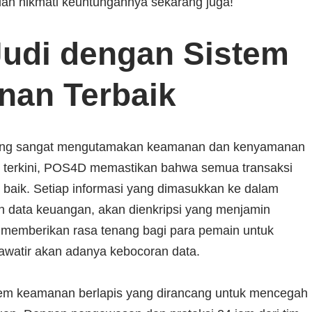
an nikmati keuntungannya sekarang juga!
udi dengan Sistem
an Terbaik
 yang sangat mengutamakan keamanan dan kenyamanan
i terkini, POS4D memastikan bahwa semua transaksi
n baik. Setiap informasi yang dimasukkan ke dalam
upun data keuangan, akan dienkripsi yang menjamin
ni memberikan rasa tenang bagi para pemain untuk
awatir akan adanya kebocoran data.
tem keamanan berlapis yang dirancang untuk mencegah