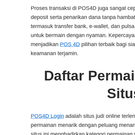
Proses transaksi di POS4D juga sangat c
deposit serta penarikan dana tanpa hamb
termasuk transfer bank, e-wallet, dan pul
untuk bermain dengan nyaman. Kepercayaa
menjadikan
POS 4D
pilihan terbaik bagi si
keamanan terjamin.
Daftar Permai
Sit
POS4D Login
adalah situs judi online ter
permainan menarik dengan peluang menan
situs ini menghadirkan kategori permainan 