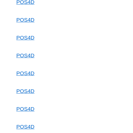
POS4D
POS4D
POS4D
POS4D
POS4D
POS4D
POS4D
POS4D