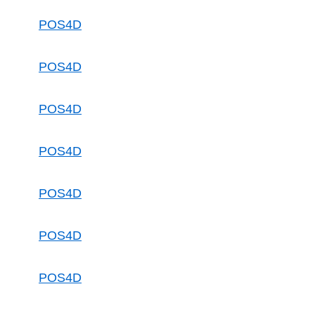
POS4D
POS4D
POS4D
POS4D
POS4D
POS4D
POS4D