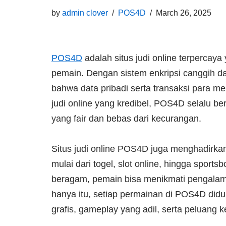
by
admin clover
POS4D
March 26, 2025
POS4D
adalah situs judi online terperca
pemain. Dengan sistem enkripsi canggih 
bahwa data pribadi serta transaksi para m
judi online yang kredibel, POS4D selalu 
yang fair dan bebas dari kecurangan.
Situs judi online POS4D juga menghadirkan
mulai dari togel, slot online, hingga sport
beragam, pemain bisa menikmati pengalam
hanya itu, setiap permainan di POS4D didu
grafis, gameplay yang adil, serta peluang 