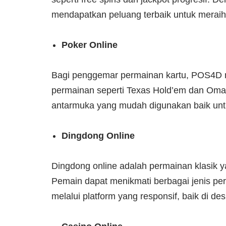
mendapatkan peluang terbaik untuk merai
Poker Online
Bagi penggemar permainan kartu, POS4D m
permainan seperti Texas Hold’em dan Omah
antarmuka yang mudah digunakan baik unt
Dingdong Online
Dingdong online adalah permainan klasik 
Pemain dapat menikmati berbagai jenis per
melalui platform yang responsif, baik di d