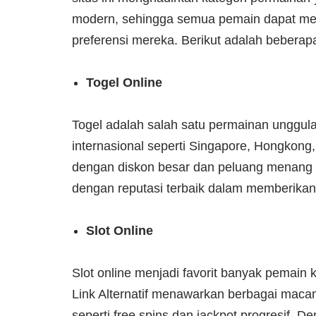
modern, sehingga semua pemain dapat me
preferensi mereka. Berikut adalah beberapa
Togel Online
Togel adalah salah satu permainan unggul
internasional seperti Singapore, Hongkong
dengan diskon besar dan peluang menang ting
dengan reputasi terbaik dalam memberikan 
Slot Online
Slot online menjadi favorit banyak pemain
Link Alternatif menawarkan berbagai macam
seperti free spins dan jackpot progresif. 