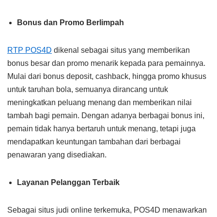
Bonus dan Promo Berlimpah
RTP POS4D
dikenal sebagai situs yang memberikan
bonus besar dan promo menarik kepada para pemainnya.
Mulai dari bonus deposit, cashback, hingga promo khusus
untuk taruhan bola, semuanya dirancang untuk
meningkatkan peluang menang dan memberikan nilai
tambah bagi pemain. Dengan adanya berbagai bonus ini,
pemain tidak hanya bertaruh untuk menang, tetapi juga
mendapatkan keuntungan tambahan dari berbagai
penawaran yang disediakan.
Layanan Pelanggan Terbaik
Sebagai situs judi online terkemuka, POS4D menawarkan