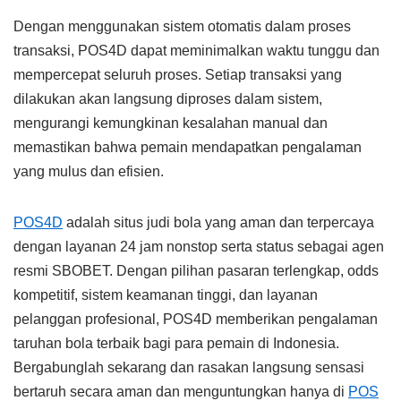
Dengan menggunakan sistem otomatis dalam proses
transaksi, POS4D dapat meminimalkan waktu tunggu dan
mempercepat seluruh proses. Setiap transaksi yang
dilakukan akan langsung diproses dalam sistem,
mengurangi kemungkinan kesalahan manual dan
memastikan bahwa pemain mendapatkan pengalaman
yang mulus dan efisien.
POS4D
adalah situs judi bola yang aman dan terpercaya
dengan layanan 24 jam nonstop serta status sebagai agen
resmi SBOBET. Dengan pilihan pasaran terlengkap, odds
kompetitif, sistem keamanan tinggi, dan layanan
pelanggan profesional, POS4D memberikan pengalaman
taruhan bola terbaik bagi para pemain di Indonesia.
Bergabunglah sekarang dan rasakan langsung sensasi
bertaruh secara aman dan menguntungkan hanya di
POS