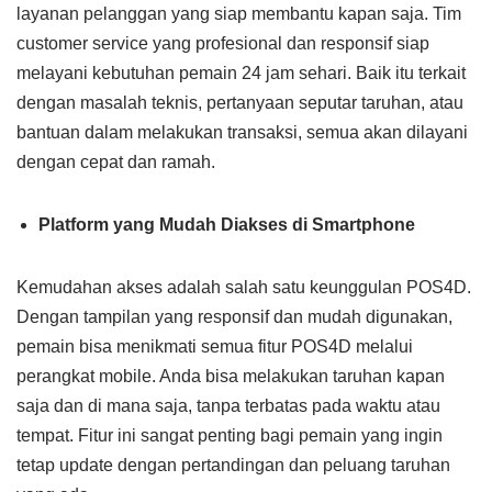
layanan pelanggan yang siap membantu kapan saja. Tim
customer service yang profesional dan responsif siap
melayani kebutuhan pemain 24 jam sehari. Baik itu terkait
dengan masalah teknis, pertanyaan seputar taruhan, atau
bantuan dalam melakukan transaksi, semua akan dilayani
dengan cepat dan ramah.
Platform yang Mudah Diakses di Smartphone
Kemudahan akses adalah salah satu keunggulan POS4D.
Dengan tampilan yang responsif dan mudah digunakan,
pemain bisa menikmati semua fitur POS4D melalui
perangkat mobile. Anda bisa melakukan taruhan kapan
saja dan di mana saja, tanpa terbatas pada waktu atau
tempat. Fitur ini sangat penting bagi pemain yang ingin
tetap update dengan pertandingan dan peluang taruhan