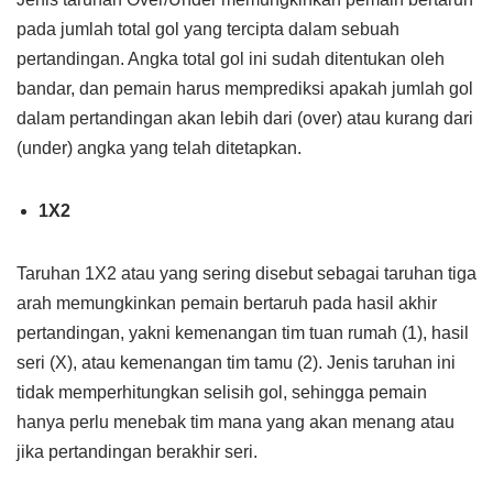
pada jumlah total gol yang tercipta dalam sebuah
pertandingan. Angka total gol ini sudah ditentukan oleh
bandar, dan pemain harus memprediksi apakah jumlah gol
dalam pertandingan akan lebih dari (over) atau kurang dari
(under) angka yang telah ditetapkan.
1X2
Taruhan 1X2 atau yang sering disebut sebagai taruhan tiga
arah memungkinkan pemain bertaruh pada hasil akhir
pertandingan, yakni kemenangan tim tuan rumah (1), hasil
seri (X), atau kemenangan tim tamu (2). Jenis taruhan ini
tidak memperhitungkan selisih gol, sehingga pemain
hanya perlu menebak tim mana yang akan menang atau
jika pertandingan berakhir seri.