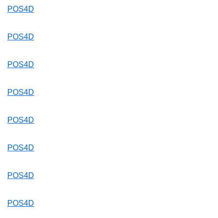
POS4D
POS4D
POS4D
POS4D
POS4D
POS4D
POS4D
POS4D