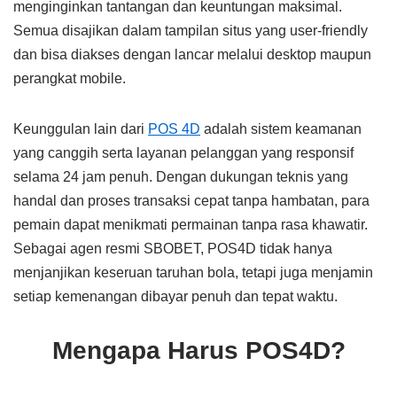
menginginkan tantangan dan keuntungan maksimal.
Semua disajikan dalam tampilan situs yang user-friendly
dan bisa diakses dengan lancar melalui desktop maupun
perangkat mobile.
Keunggulan lain dari
POS 4D
adalah sistem keamanan
yang canggih serta layanan pelanggan yang responsif
selama 24 jam penuh. Dengan dukungan teknis yang
handal dan proses transaksi cepat tanpa hambatan, para
pemain dapat menikmati permainan tanpa rasa khawatir.
Sebagai agen resmi SBOBET, POS4D tidak hanya
menjanjikan keseruan taruhan bola, tetapi juga menjamin
setiap kemenangan dibayar penuh dan tepat waktu.
Mengapa Harus POS4D?