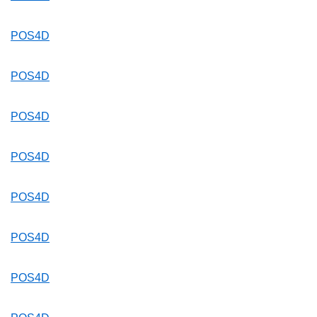
POS4D
POS4D
POS4D
POS4D
POS4D
POS4D
POS4D