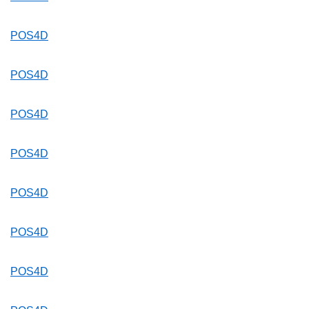
POS4D
POS4D
POS4D
POS4D
POS4D
POS4D
POS4D