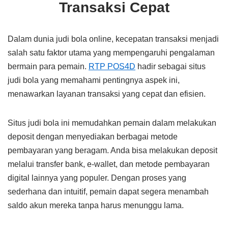
Transaksi Cepat
Dalam dunia judi bola online, kecepatan transaksi menjadi
salah satu faktor utama yang mempengaruhi pengalaman
bermain para pemain.
RTP POS4D
hadir sebagai situs
judi bola yang memahami pentingnya aspek ini,
menawarkan layanan transaksi yang cepat dan efisien.
Situs judi bola ini memudahkan pemain dalam melakukan
deposit dengan menyediakan berbagai metode
pembayaran yang beragam. Anda bisa melakukan deposit
melalui transfer bank, e-wallet, dan metode pembayaran
digital lainnya yang populer. Dengan proses yang
sederhana dan intuitif, pemain dapat segera menambah
saldo akun mereka tanpa harus menunggu lama.