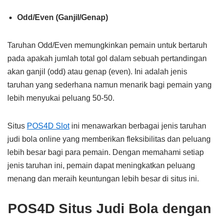
Odd/Even (Ganjil/Genap)
Taruhan Odd/Even memungkinkan pemain untuk bertaruh
pada apakah jumlah total gol dalam sebuah pertandingan
akan ganjil (odd) atau genap (even). Ini adalah jenis
taruhan yang sederhana namun menarik bagi pemain yang
lebih menyukai peluang 50-50.
Situs
POS4D Slot
ini menawarkan berbagai jenis taruhan
judi bola online yang memberikan fleksibilitas dan peluang
lebih besar bagi para pemain. Dengan memahami setiap
jenis taruhan ini, pemain dapat meningkatkan peluang
menang dan meraih keuntungan lebih besar di situs ini.
POS4D Situs Judi Bola dengan