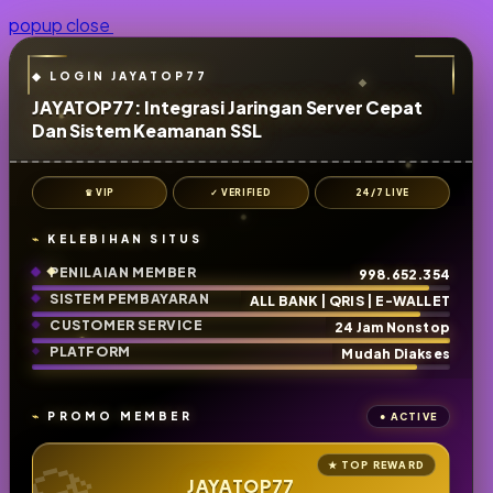
popup close
JAYATOP77: Integrasi Jaringan Server Cepat
Dan Sistem Keamanan SSL
♛ VIP
✓ VERIFIED
24/7 LIVE
KELEBIHAN SITUS
PENILAIAN MEMBER
998.652.354
SISTEM PEMBAYARAN
ALL BANK | QRIS | E-WALLET
CUSTOMER SERVICE
24 Jam Nonstop
PLATFORM
Mudah Diakses
PROMO MEMBER
JAYATOP77