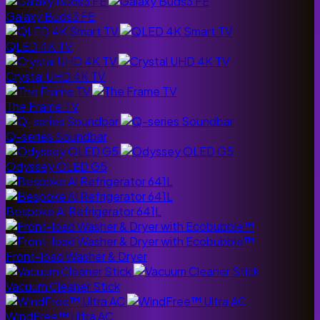
Galaxy Buds3 FE
QLED 4K TV
Crystal UHD 4K TV
The Frame TV
Q-series Soundbar
Odyssey OLED G5
Bespoke AI Refrigerator 641L
Front-load Washer & Dryer
Vacuum Cleaner Stick
WindFree™ Ultra AC