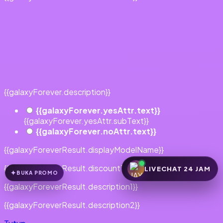
{{galaxyForever.description}}
{{galaxyForever.yesAttr.text}}
{{galaxyForever.yesAttr.subText}}
{{galaxyForever.noAttr.text}}
{{galaxyForeverResult.displayModelName}}
{{galaxyForeverResult.discountText1}}
LIVECHAT 24 JAM
BUKA PROMO
{{galaxyForeverResult.description1}}
{{galaxyForeverResult.description2}}