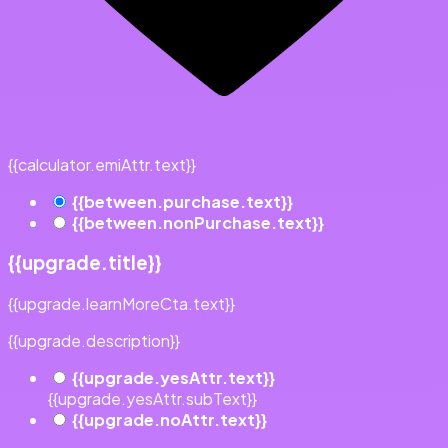
{{calculator.emiAttr.text}}
{{between.purchase.text}}
{{between.nonPurchase.text}}
{{upgrade.title}}
{{upgrade.learnMoreCta.text}}
{{upgrade.description}}
{{upgrade.yesAttr.text}}
{{upgrade.yesAttr.subText}}
{{upgrade.noAttr.text}}