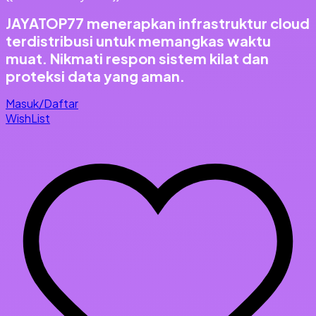
JAYATOP77 menerapkan infrastruktur cloud
terdistribusi untuk memangkas waktu
muat. Nikmati respon sistem kilat dan
proteksi data yang aman.
Masuk/Daftar
WishList