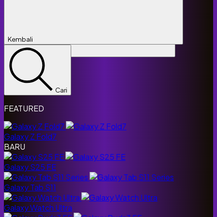
Kembali
Tutup
Cari
FEATURED
Galaxy Z Fold7
BARU
Galaxy S25 FE
Galaxy Tab S11
Galaxy Watch Ultra