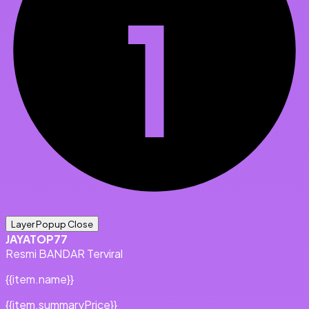
Layer Popup Close
JAYATOP77
Resmi
BANDAR
Terviral
{{item.name}}
{{item.summaryPrice}}