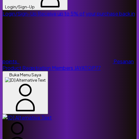
Login/Sign-Up
Login/Sign-Up
Receive up to 5% of your purchase back in
points.
Pesanan
Product Registration
Members
JAYATOP77
Buka Menu Saya