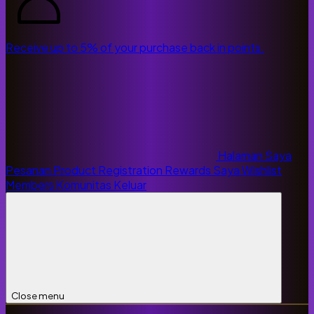
Receive up to 5% of your purchase back in points.
Halaman Saya
Pesanan
Product Registration
Rewards Saya
Wishlist
Members
Komunitas
Keluar
Close menu