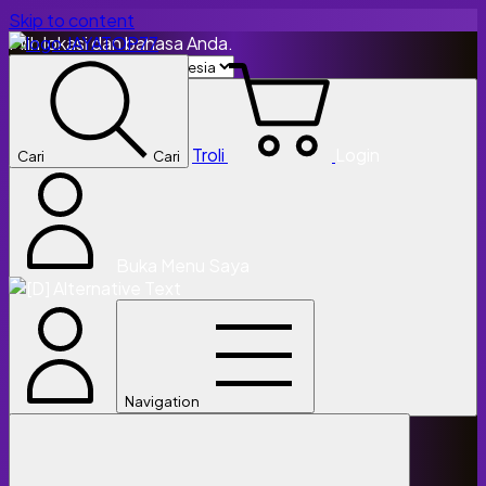
Skip to content
Pilih lokasi dan bahasa Anda.
Troli
Login
Cari
Cari
Buka Menu Saya
Navigation
Lanjutkan