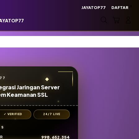
JAYATOP77
DAFTAR
Cari
Troli
Login/Sign-Up
JAYATOP77
Cari
grasi Jaringan Server
tem Keamanan SSL
✓ VERIFIED
24/7 LIVE
US
998.652.354
ER